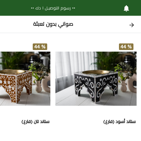
•• رسوم التوصيـل ١ دك ••
صواني بدون تعبئة
44 %
44 %
ستاند أسود (فارغ)
ستاند تان (فارغ)