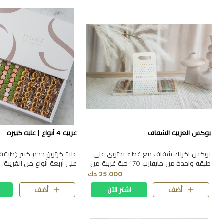
بوكس الغريبة الشفاف
غريبة 4 أنواع | علبة كبيرة
بوكس اكرلك شفاف مع غطاء يحتوي على
علبة كرتون حجم كبير (طبقة
طبقة واحدة من مايقارب 170 حبة غريبة من
على أربعة أنواع من الغريبة؛ 
غريبة الشوكولاته، اللوز، الفستق، البيكان،
البيكان والدارسين. 0.815 كيلو | ٤٠*٢٤*٤ سم
25.000 دك
والقرفة. الحجم: 42×24 سم
أضف
اشتر الآن
أضف