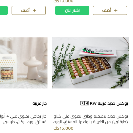
البيكان، الدارسين، الشوكولاته، واللوز. ما
10.000 دك
يقارب 0.507 كيلو | ٤٠*٢٤*٤ سم
يقارب 0.804 كيلو | ٤٠*٢٤*٤ سم
أضف
اشتر الآن
أضف
بوكس حديد غريبة 🇰🇼 KW
جار غريبة
بوكس حديد بتصميم وطني يحتوي على كيلو
جار زجاجي
(طبقتين) من الغريبة بأنواعها: الفستق، الورد،
فستق، ورد، بيكان، دارسين.
البيكان، الدارسين.
15.000 دك