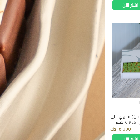
اشتر الآن
تين) تحتوي على
نوعين غريّبه، بالورد والفستق. 0.925 كجم |
16.000 دك
اشتر الآن