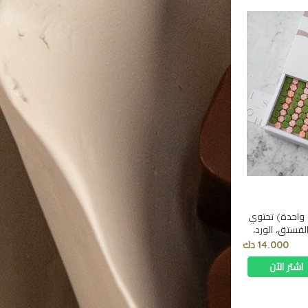
 واحدة) تحتوي
الفستق، الورد،
14.000 دك
اشتر الآن