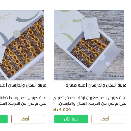
غريبة البيكان والدارسين | علبة صغيرة
غريبة البيكان والدارسين | ع
علبة كرتون حجم صغير (طبقة واحدة) تحتوي
علبة كرتون حجم وسط (طبق
على نوعين من الغريبة؛ البيكان والدارسين.
على نوعين من الغريبة؛ البيك
0.291 غرام | ١٧.٥*١٧.٥*٣.٥ سم
0.570 غرام | 32*17*3.5 سم
5.000 دك
أضف
اشتر الآن
أضف