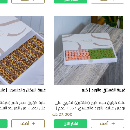
غريبة الفستق والورد | كبير
غربية البيكان والدارسين | علب
علبة كرتون حجم كبير (طبقتين) تحتوي على
علبة كرتون حجم كبير (طبقة
نوعين غريّبه، بالورد والفستق. 1.557 كجم |
على نوعين من الغريبة؛ البيك
4024 سم | الارتفاع 4 سم
0.907 كيلو | ٤٠*٢٤*٤ سم
27.000 دك
أضف
اشتر الآن
أضف