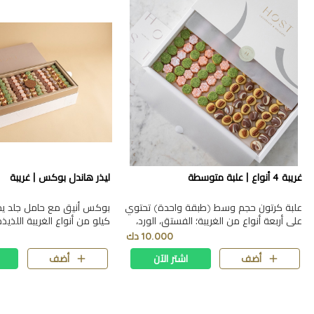
غريبة 4 أنواع | علبة متوسطة
ليذر هاندل بوكس | غريبة
علبة كرتون حجم وسط (طبقة واحدة) تحتوي
على أربعة أنواع من الغريبة؛ الفستق، الورد،
كيلو من أنواع الغريبة اللذيذة
البيكان والدارسين. 0.507 غرام | ٢٣*١٧*٣.٥
10.000 دك
سم
أضف
اشتر الآن
أضف