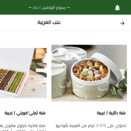
•• رسوم التوصيـل ١ دك ••
علب الغريبة
علبة دائرية | غريبة
علبة ثيرتي*فورتي | غريبة
تحتوي على 0.315 غرام من الغريبة بأنواعها.
علبة فاخرة كرتون مقوى يغ