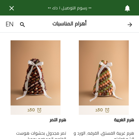
•• رسوم التوصيـل ١ دك ••
EN
أهرام المناسبات
30د
30د
هرم الغريبة
هرم التمر
هرم غريبة الفستق، القرفه, الورد و
تمر مجدول بحشوات هوست