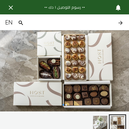
•• رسوم التوصيـل ١ دك ••
EN