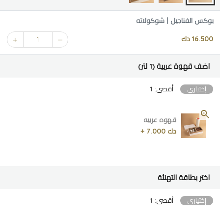
بوكس الفناجيل | شوكولاته
16.500 دك
1
اضف قهوة عربية (1 لتر)
إختياري
أقصى: 1
قهوه عربيه
دك 7.000 +
اختر بطاقة التهنئة
إختياري
أقصى: 1