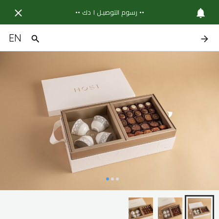
•• رسوم التوصيـل ١ دك ••
EN