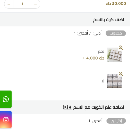
30.000 دك
1
اضف كرت بالاسم
مطلوب
أدنى: 1, أقصى: 1
نعم
دك 4.000 +
لا
اضافة علم الكويت مع الاسم 🇰🇼
إختياري
أقصى: 1