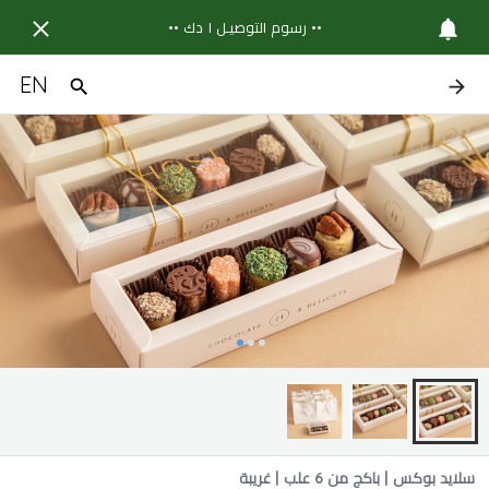
•• رسوم التوصيـل ١ دك ••
EN
سلايد بوكس | باكج من 6 علب | غريبة