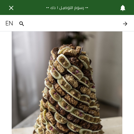
•• رسوم التوصيـل ١ دك ••
EN