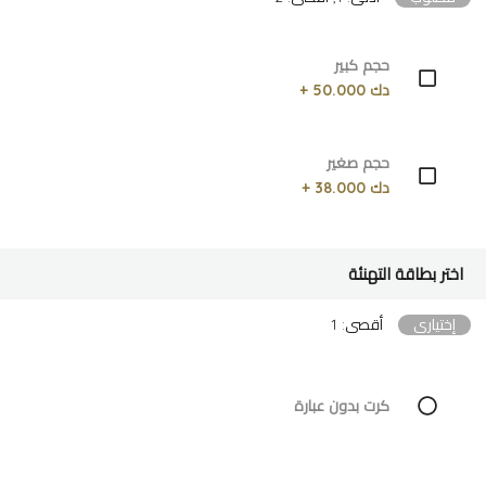
حجم كبير
دك 50.000 +
حجم صغير
دك 38.000 +
اختر بطاقة التهنئة
إختياري
أقصى: 1
كرت بدون عبارة