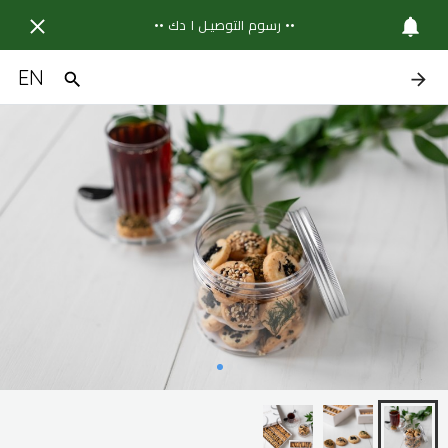
•• رسوم التوصيـل ١ دك ••
EN