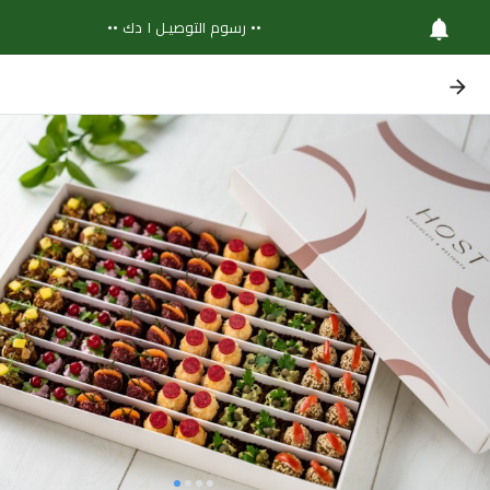
•• رسوم التوصيـل ١ دك ••