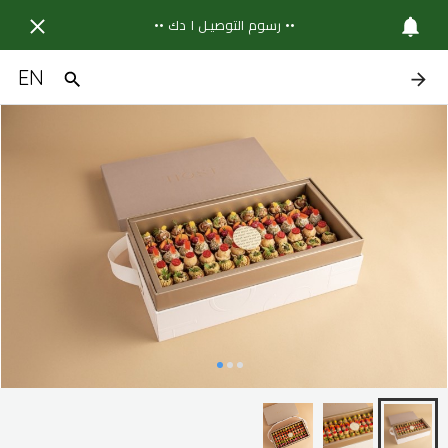
•• رسوم التوصيـل ١ دك ••
EN