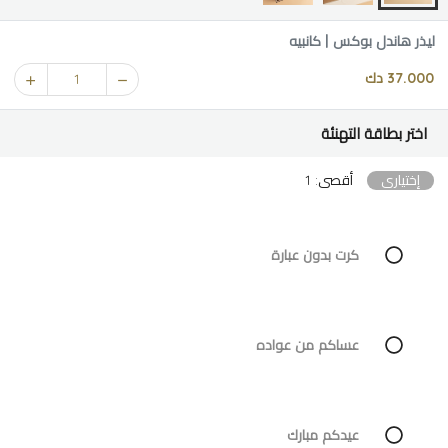
ليذر هاندل بوكس | كانبيه
37.000 دك
1
اختر بطاقة التهنئة
إختياري
أقصى: 1
كرت بدون عبارة
عساكم من عواده
عيدكم مبارك