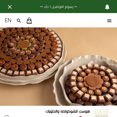
•• رسوم التوصيـل ١ دك ••
EN
هوست للشوكولاته والحلويات