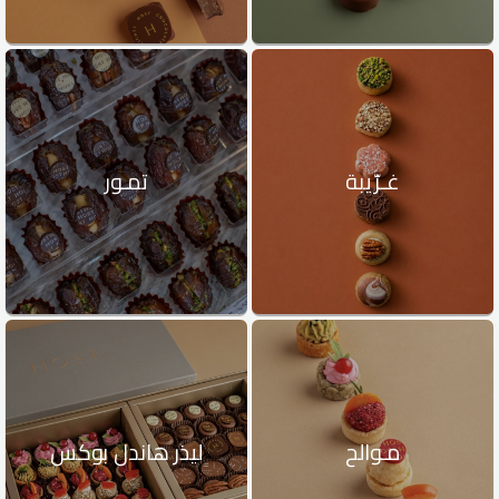
غـرّيبة
تمـور
مـوالح
ليذر هاندل بوكس