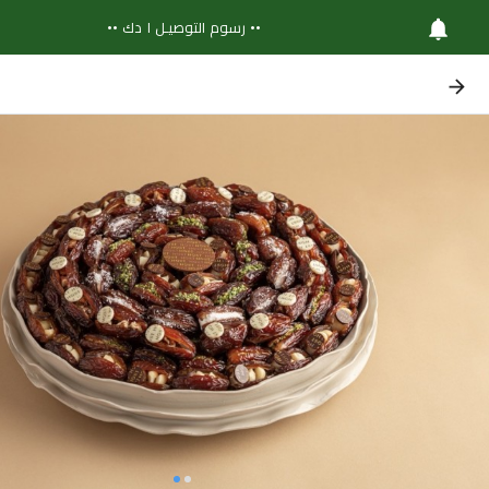
•• رسوم التوصيـل ١ دك ••