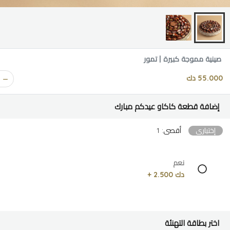
صينية مموجة كبيرة | تمور
55.000 دك
إضافة قطعة كاكاو عيدكم مبارك
إختياري
أقصى: 1
نعم
دك 2.500 +
اختر بطاقة التهنئة